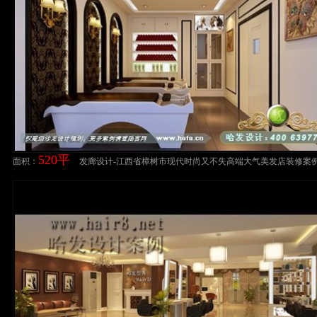
520平
面积：
发廊设计-江西省樟树市现代时尚又不失高端大气美发店装修案
设计案例