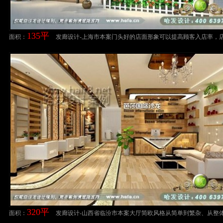
135平
面积：
发廊设计-上海市本案门头好的店面形象可以提高顾客入店率，
绩也会随之提升。整个空间雅致发廊设计案例
320平
面积：
发廊设计-山西省临汾市本案大厅简欧风格从简单到繁杂、从整